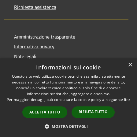
Richiesta assistenza
Amministrazione trasparente
Informativa privacy
Note legali
×
Dichiarazione di accessibilità
Informazioni sui cookie
Questo sito web utilizza cookie tecnici e assimilati strettamente
necessari al corretto funzionamento e alla navigazione del sito,
nonché un cookie tecnico analitico al solo fine di elaborare
informazioni statistiche, aggregate e anonime.
RSS
Copyright © 2026 • Comune di
Per maggiori dettagli, può consultare la cookie policy al seguente
link
Accessibilità
Alcamo • Powered by
Privacy
Municipium
Accesso
•
RIFIUTA TUTTO
ACCETTA TUTTO
Cookie
redazione
Mappa del sito
MOSTRA DETTAGLI