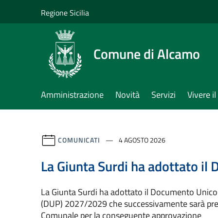
Salta al contenuto principale
Regione Sicilia
Comune di Alcamo
Amministrazione
Novità
Servizi
Vivere 
COMUNICATI
4 AGOSTO 2026
La Giunta Surdi ha adottato i
La Giunta Surdi ha adottato il Documento Unic
(DUP) 2027/2029 che successivamente sarà pres
Comunale per la conseguente approvazione