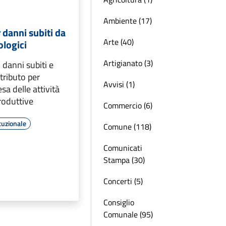
Ambiente (17)
 danni subiti da
Arte (40)
ologici
Artigianato (3)
 danni subiti e
ributo per
Avvisi (1)
sa delle attività
roduttive
Commercio (6)
tuzionale
Comune (118)
Comunicati
Stampa (30)
Concerti (5)
Consiglio
Comunale (95)