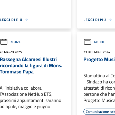
LEGGI DI PIÙ
LEGGI DI PIÙ
NOTIZIE
NOTIZIE
26 MARZO 2025
23 DICEMBRE 2024
Rassegna Alcamesi Illustri
Progetto Mus
ricordando la figura di Mons.
Tommaso Papa
Stamattina al Co
il Sindaco ha co
All’iniziativa collabora
attestati di ric
l’Associazione NetHub ETS; i
persone che han
prossimi appuntamenti saranno
Progetto Music
ad aprile, maggio e giugno
Comunicazione isti