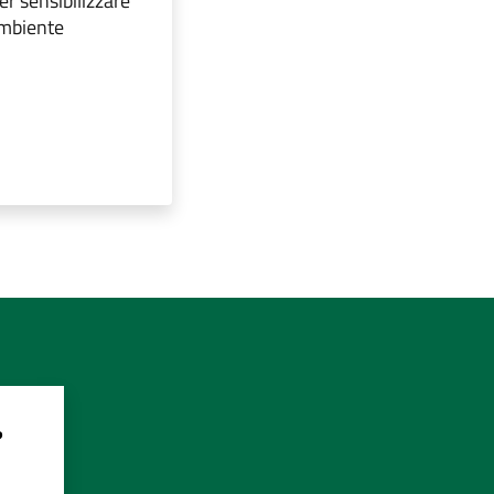
er sensibilizzare
’ambiente
?