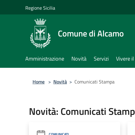
Salta al contenuto principale
Regione Sicilia
Comune di Alcamo
Amministrazione
Novità
Servizi
Vivere 
Home
>
Novità
>
Comunicati Stampa
Novità: Comunicati Stam
COMUNICATI