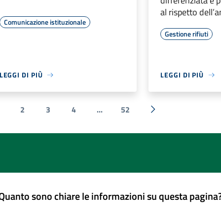
differenziata e p
al rispetto dell
Comunicazione istituzionale
Gestione rifiuti
LEGGI DI PIÙ
LEGGI DI PIÙ
2
3
4
...
52
ente
Successiva »
Quanto sono chiare le informazioni su questa pagina