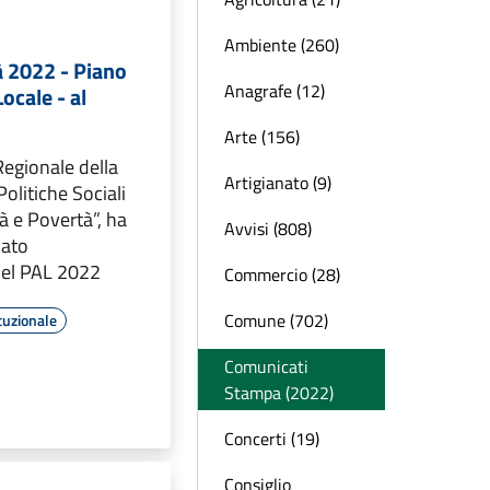
Ambiente (260)
 2022 - Piano
Anagrafe (12)
ocale - al
Arte (156)
Regionale della
Artigianato (9)
Politiche Sociali
tà e Povertà”, ha
Avvisi (808)
cato
del PAL 2022
Commercio (28)
Comune (702)
tuzionale
Comunicati
Stampa (2022)
Concerti (19)
Consiglio