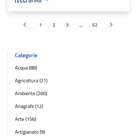
LEGGI DI PIÙ
1
2
3
...
52
« Precedente
Successiva 
Categorie
Acqua (88)
Agricoltura (21)
Ambiente (260)
Anagrafe (12)
Arte (156)
Artigianato (9)