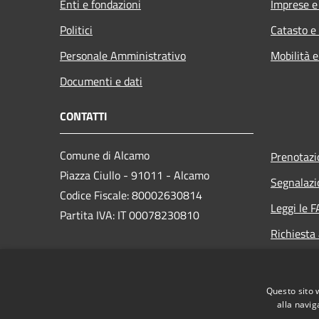
Enti e fondazioni
Imprese 
Politici
Catasto e
Personale Amministrativo
Mobilità e
Documenti e dati
CONTATTI
Comune di Alcamo
Prenotaz
Piazza Ciullo - 91011 - Alcamo
Segnalazi
Codice Fiscale: 80002630814
Leggi le 
Partita IVA: IT 00078230810
Richiesta
PEC:
comunedialcamo.protocollo@pec.it
Questo sito 
Centralino Unico: +39 0924 590111
alla navig