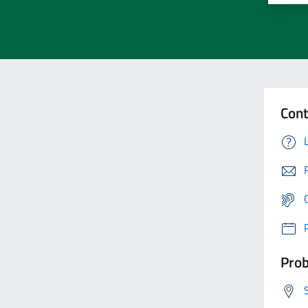
Cont
Prob