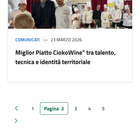
COMUNICATI
23 MARZO 2026
Miglior Piatto CiokoWine” tra talento,
tecnica e identità territoriale
1
Pagina
2
3
4
5
Pagina precedente
Pagina successiva