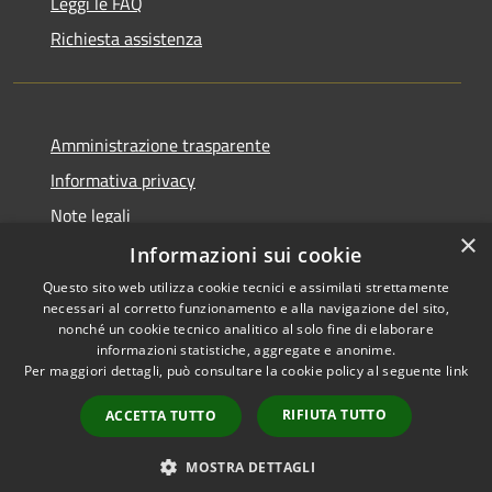
Leggi le FAQ
Richiesta assistenza
Amministrazione trasparente
Informativa privacy
Note legali
×
Dichiarazione di accessibilità
Informazioni sui cookie
Questo sito web utilizza cookie tecnici e assimilati strettamente
necessari al corretto funzionamento e alla navigazione del sito,
nonché un cookie tecnico analitico al solo fine di elaborare
informazioni statistiche, aggregate e anonime.
RSS
Copyright © 2026 • Comune di
Per maggiori dettagli, può consultare la cookie policy al seguente
link
Accessibilità
Alcamo • Powered by
Privacy
Municipium
Accesso
•
RIFIUTA TUTTO
ACCETTA TUTTO
Cookie
redazione
Mappa del sito
MOSTRA DETTAGLI