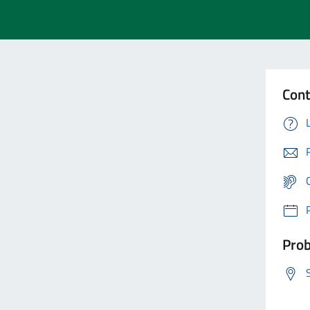
Cont
Prob