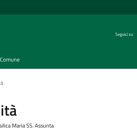
Seguici su
il Comune
tà
ità
silica Maria SS. Assunta