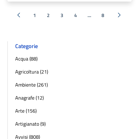
1
2
3
4
...
8
« Precedente
Successi
Categorie
Acqua (88)
Agricoltura (21)
Ambiente (261)
Anagrafe (12)
Arte (156)
Artigianato (9)
Avvisi (808)