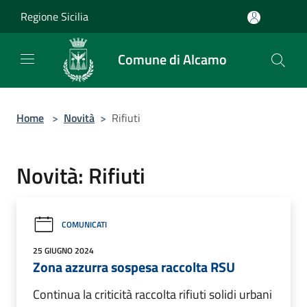
Salta al contenuto principale
Regione Sicilia
Comune di Alcamo
Home
>
Novità
>
Rifiuti
Novità: Rifiuti
COMUNICATI
25 GIUGNO 2024
Zona azzurra sospesa raccolta RSU
Continua la criticità raccolta rifiuti solidi urbani