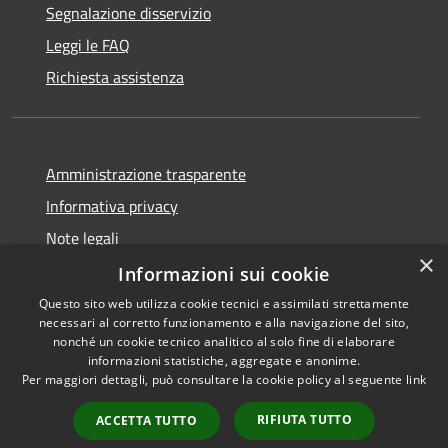
Segnalazione disservizio
Leggi le FAQ
Richiesta assistenza
Amministrazione trasparente
Informativa privacy
Note legali
×
Dichiarazione di accessibilità
Informazioni sui cookie
Questo sito web utilizza cookie tecnici e assimilati strettamente
necessari al corretto funzionamento e alla navigazione del sito,
nonché un cookie tecnico analitico al solo fine di elaborare
informazioni statistiche, aggregate e anonime.
RSS
Copyright © 2026 • Comune di
Per maggiori dettagli, può consultare la cookie policy al seguente
link
Accessibilità
Alcamo • Powered by
Privacy
Municipium
Accesso
•
RIFIUTA TUTTO
ACCETTA TUTTO
Cookie
redazione