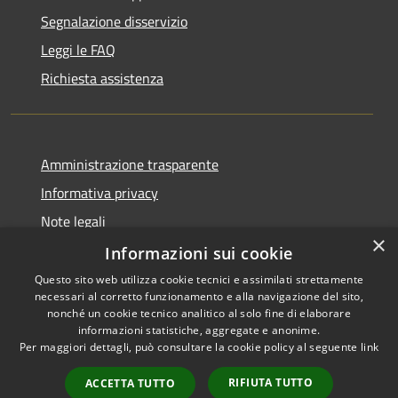
Segnalazione disservizio
Leggi le FAQ
Richiesta assistenza
Amministrazione trasparente
Informativa privacy
Note legali
×
Dichiarazione di accessibilità
Informazioni sui cookie
Questo sito web utilizza cookie tecnici e assimilati strettamente
necessari al corretto funzionamento e alla navigazione del sito,
nonché un cookie tecnico analitico al solo fine di elaborare
informazioni statistiche, aggregate e anonime.
RSS
Copyright © 2026 • Comune di
Per maggiori dettagli, può consultare la cookie policy al seguente
link
Accessibilità
Alcamo • Powered by
Privacy
Municipium
Accesso
•
RIFIUTA TUTTO
ACCETTA TUTTO