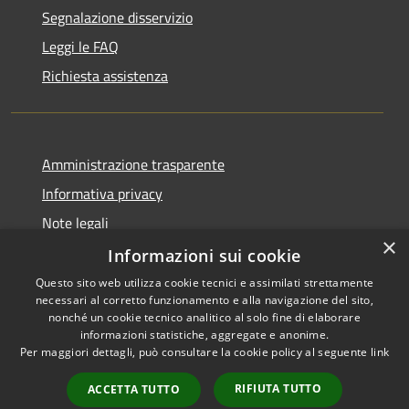
Segnalazione disservizio
Leggi le FAQ
Richiesta assistenza
Amministrazione trasparente
Informativa privacy
Note legali
×
Dichiarazione di accessibilità
Informazioni sui cookie
Questo sito web utilizza cookie tecnici e assimilati strettamente
necessari al corretto funzionamento e alla navigazione del sito,
nonché un cookie tecnico analitico al solo fine di elaborare
informazioni statistiche, aggregate e anonime.
RSS
Copyright © 2026 • Comune di
Per maggiori dettagli, può consultare la cookie policy al seguente
link
Accessibilità
Alcamo • Powered by
Privacy
Municipium
Accesso
•
RIFIUTA TUTTO
ACCETTA TUTTO