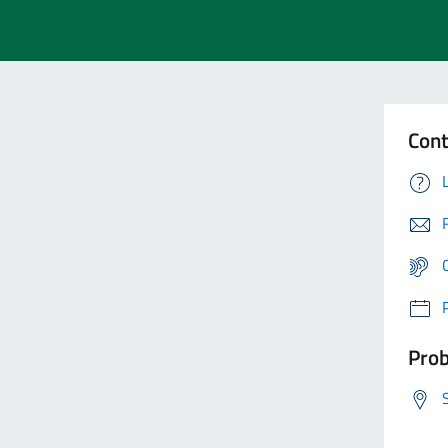
Cont
Prob