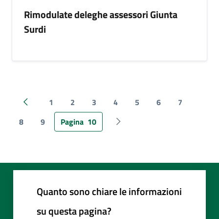
Rimodulate deleghe assessori Giunta
Surdi
1
2
3
4
5
6
7
Pagina precedente
8
9
Pagina
10
Pagina successiva
Quanto sono chiare le informazioni
su questa pagina?