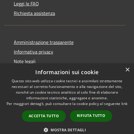
Leggi le FAQ
Richiesta assistenza
Amministrazione trasparente
Informativa privacy
Note legali
×
Dichiarazione di accessibilità
Informazioni sui cookie
Questo sito web utilizza cookie tecnici e assimilati strettamente
necessari al corretto funzionamento e alla navigazione del sito,
nonché un cookie tecnico analitico al solo fine di elaborare
informazioni statistiche, aggregate e anonime.
RSS
Copyright © 2026 • Comune di
Per maggiori dettagli, può consultare la cookie policy al seguente
link
Accessibilità
Alcamo • Powered by
Privacy
Municipium
Accesso
•
RIFIUTA TUTTO
ACCETTA TUTTO
Cookie
redazione
Mappa del sito
MOSTRA DETTAGLI