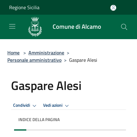
Salta al contenuto principale
Regione Sicilia
Comune di Alcamo
Home
>
Amministrazione
>
Personale amministrativo
>
Gaspare Alesi
Gaspare Alesi
Condividi
Vedi azioni
INDICE DELLA PAGINA