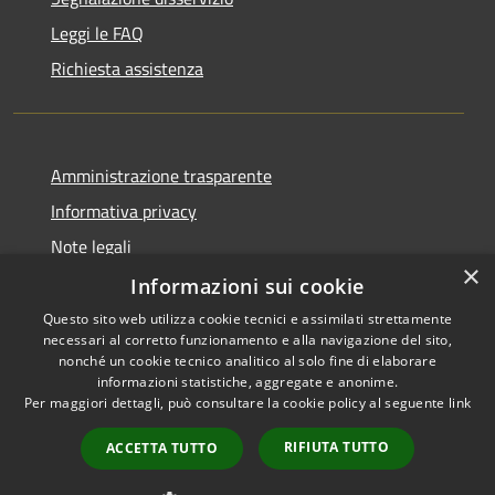
Leggi le FAQ
Richiesta assistenza
Amministrazione trasparente
Informativa privacy
Note legali
×
Dichiarazione di accessibilità
Informazioni sui cookie
Questo sito web utilizza cookie tecnici e assimilati strettamente
necessari al corretto funzionamento e alla navigazione del sito,
nonché un cookie tecnico analitico al solo fine di elaborare
informazioni statistiche, aggregate e anonime.
RSS
Copyright © 2026 • Comune di
Per maggiori dettagli, può consultare la cookie policy al seguente
link
Accessibilità
Alcamo • Powered by
Privacy
Municipium
Accesso
•
RIFIUTA TUTTO
ACCETTA TUTTO
Cookie
redazione