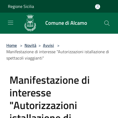
Salta al contenuto principale
Regione Sicilia
Comune di Alcamo
Home
>
Novità
>
Avvisi
>
Manifestazione di interesse "Autorizzazioni istallazione di
spettacoli viaggianti"
Manifestazione di
interesse
"Autorizzazioni
istallazione di