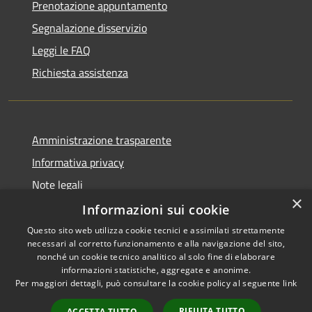
Prenotazione appuntamento
Segnalazione disservizio
Leggi le FAQ
Richiesta assistenza
Amministrazione trasparente
Informativa privacy
Note legali
×
Dichiarazione di accessibilità
Informazioni sui cookie
Questo sito web utilizza cookie tecnici e assimilati strettamente
necessari al corretto funzionamento e alla navigazione del sito,
nonché un cookie tecnico analitico al solo fine di elaborare
informazioni statistiche, aggregate e anonime.
RSS
Copyright © 2026 • Comune di
Per maggiori dettagli, può consultare la cookie policy al seguente
link
Accessibilità
Alcamo • Powered by
Privacy
Municipium
Accesso
•
RIFIUTA TUTTO
ACCETTA TUTTO