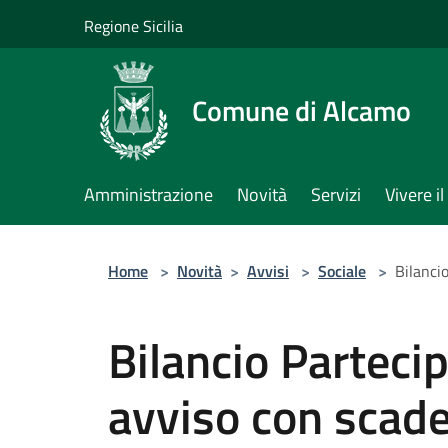
Salta al contenuto principale
Regione Sicilia
Comune di Alcamo
Amministrazione
Novità
Servizi
Vivere 
Home
>
Novità
>
Avvisi
>
Sociale
>
Bilanci
Bilancio Parteci
avviso con scad