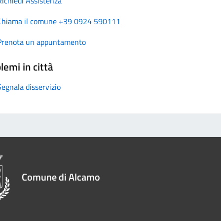
Richiedi Assistenza
Chiama il comune +39 0924 590111
Prenota un appuntamento
lemi in città
Segnala disservizio
Comune di Alcamo