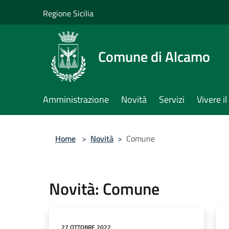
Salta al contenuto principale
Regione Sicilia
Comune di Alcamo
Amministrazione
Novità
Servizi
Vivere 
Home
>
Novità
>
Comune
Novità: Comune
27 OTTOBRE 2022