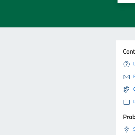
Cont
Prob