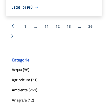
LEGGI DI PIÙ
1
...
11
12
13
...
26
« Precedente
Successiva »
Categorie
Acqua (88)
Agricoltura (21)
Ambiente (261)
Anagrafe (12)