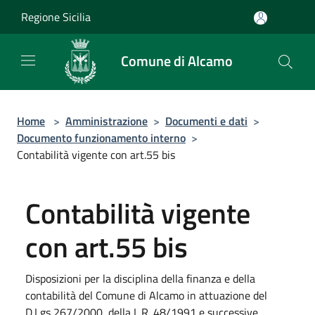
Salta al contenuto principale
Regione Sicilia
Comune di Alcamo
Home
>
Amministrazione
>
Documenti e dati
>
Documento funzionamento interno
>
Contabilità vigente con art.55 bis
Contabilità vigente
con art.55 bis
Disposizioni per la disciplina della finanza e della
contabilità del Comune di Alcamo in attuazione del
D.Lgs 267/2000, della L.R. 48/1991 e successive