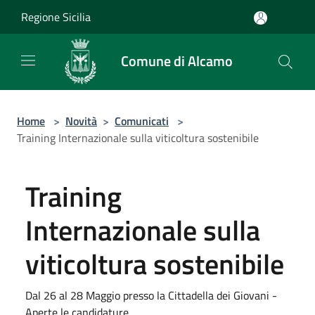
Salta al contenuto principale
Regione Sicilia
Comune di Alcamo
Home
>
Novità
>
Comunicati
>
Training Internazionale sulla viticoltura sostenibile
Training
Internazionale sulla
viticoltura sostenibile
Dal 26 al 28 Maggio presso la Cittadella dei Giovani -
Aperte le candidature