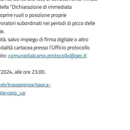
 della “Dichiarazione di immediata
coprire ruoli o posizione proprie
oratori subordinati nei periodi di picco delle
ie.
à, salvo impiego di firma digitale o altro
lità cartacea presso l’Ufficio protocollo
ito:
comunedialcamo.protocollo@pec.it
2024, alle ore 23.00.
/web/trasparenza/papca-
ate=pop_up