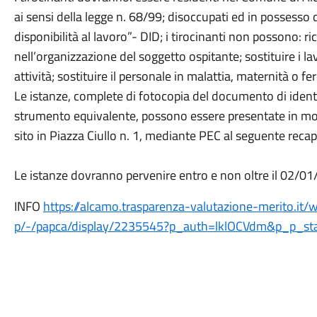
ai sensi della legge n. 68/99; disoccupati ed in possesso
disponibilità al lavoro”- DID; i tirocinanti non possono: ri
nell’organizzazione del soggetto ospitante; sostituire i lav
attività; sostituire il personale in malattia, maternità o fer
Le istanze, complete di fotocopia del documento di identit
strumento equivalente, possono essere presentate in moda
sito in Piazza Ciullo n. 1, mediante PEC al seguente recap
Le istanze dovranno pervenire entro e non oltre il 02/01/
INFO
https://alcamo.trasparenza-valutazione-merito.it
p/-/papca/display/2235545?p_auth=lklOCVdm&p_p_st