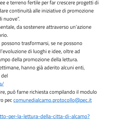
 e terreno fertile per far crescere progetti di
 dare continuità alle iniziative di promozione
di nuove”.
mentale, da sostenere attraverso un’azione
orio.
ri possono trasformarsi, se ne possono
l’evoluzione di luoghi e idee, oltre ad
 campo della promozione della lettura.
ttimane, hanno già aderito alcuni enti,
 del
a/
ire, può farne richiesta compilando il modulo
o pec
comunedialcamo.protocollo@pec.it
to-per-la-lettura-della-citta-di-alcamo?