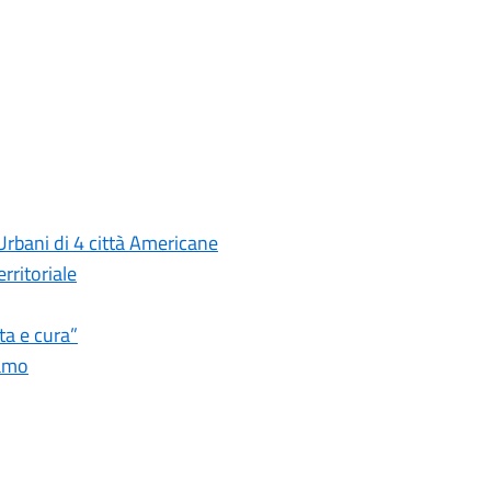
rbani di 4 città Americane
rritoriale
ta e cura”
camo