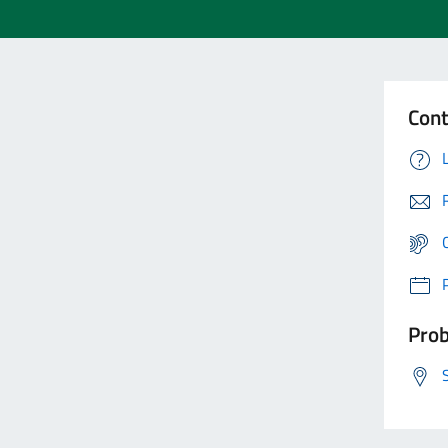
Cont
Prob