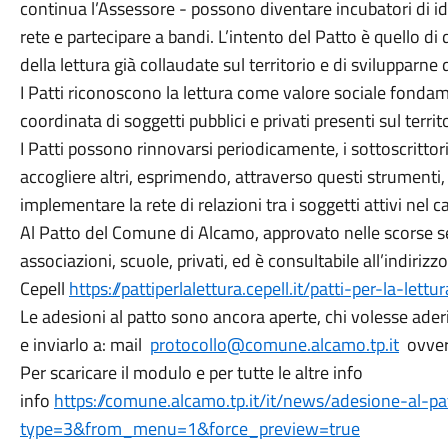
continua l’Assessore - possono diventare incubatori di idee
rete e partecipare a bandi. L’intento del Patto è quello di
della lettura già collaudate sul territorio e di svilupparne 
I Patti riconoscono la lettura come valore sociale fonda
coordinata di soggetti pubblici e privati presenti sul territ
I Patti possono rinnovarsi periodicamente, i sottoscritto
accogliere altri, esprimendo, attraverso questi strumenti, 
implementare la rete di relazioni tra i soggetti attivi nel
Al Patto del Comune di Alcamo, approvato nelle scorse se
associazioni, scuole, privati, ed è consultabile all’indirizzo
Cepell
https://pattiperlalettura.cepell.it/patti-per-la-lettur
Le adesioni al patto sono ancora aperte, chi volesse ader
e inviarlo a: mail
protocollo@comune.alcamo.tp.it
ovver
Per scaricare il modulo e per tutte le altre info
info
https://comune.alcamo.tp.it/it/news/adesione-al-pat
type=3&from_menu=1&force_preview=true