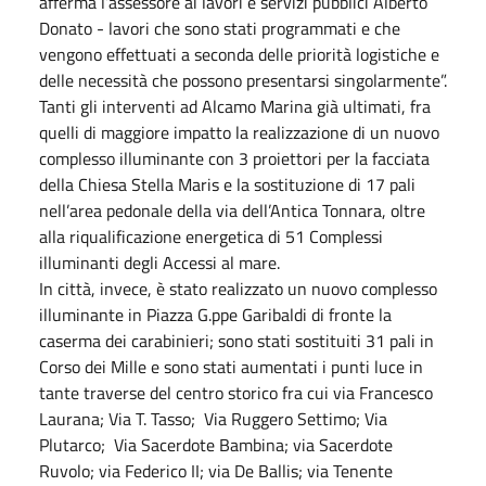
afferma l’assessore ai lavori e servizi pubblici Alberto
Donato - lavori che sono stati programmati e che
vengono effettuati a seconda delle priorità logistiche e
delle necessità che possono presentarsi singolarmente”.
Tanti gli interventi ad Alcamo Marina già ultimati, fra
quelli di maggiore impatto la realizzazione di un nuovo
complesso illuminante con 3 proiettori per la facciata
della Chiesa Stella Maris e la sostituzione di 17 pali
nell’area pedonale della via dell’Antica Tonnara, oltre
alla riqualificazione energetica di 51 Complessi
illuminanti degli Accessi al mare.
In città, invece, è stato realizzato un nuovo complesso
illuminante in Piazza G.ppe Garibaldi di fronte la
caserma dei carabinieri; sono stati sostituiti 31 pali in
Corso dei Mille e sono stati aumentati i punti luce in
tante traverse del centro storico fra cui via Francesco
Laurana; Via T. Tasso; Via Ruggero Settimo; Via
Plutarco; Via Sacerdote Bambina; via Sacerdote
Ruvolo; via Federico II; via De Ballis; via Tenente