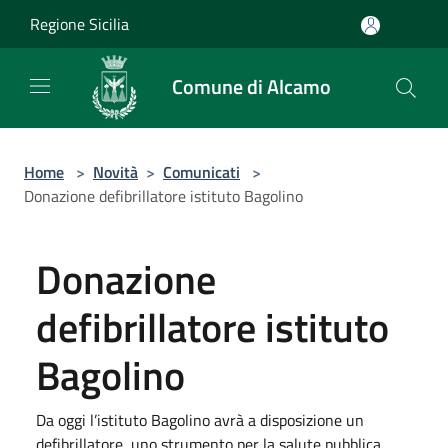
Salta al contenuto principale
Regione Sicilia
Comune di Alcamo
Home
>
Novità
>
Comunicati
>
Donazione defibrillatore istituto Bagolino
Donazione
defibrillatore istituto
Bagolino
Da oggi l’istituto Bagolino avrà a disposizione un
defibrillatore, uno strumento per la salute pubblica