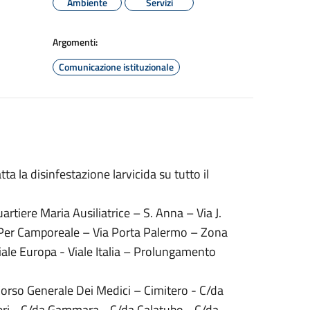
Ambiente
Servizi
Argomenti:
Comunicazione istituzionale
tta la disinfestazione larvicida su tutto il
artiere Maria Ausiliatrice – S. Anna – Via J.
 Per Camporeale – Via Porta Palermo – Zona
iale Europa - Viale Italia – Prolungamento
 Corso Generale Dei Medici – Cimitero - C/da
meri - C/da Gammara - C/da Calatubo - C/da