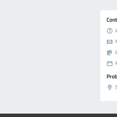
Cont
Prob