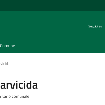
Seguici su
il Comune
rvicida
larvicida
erritorio comunale