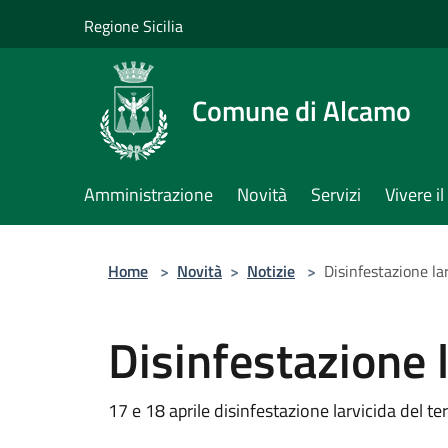
Salta al contenuto principale
Regione Sicilia
Comune di Alcamo
Amministrazione
Novità
Servizi
Vivere 
Home
>
Novità
>
Notizie
>
Disinfestazione la
Disinfestazione 
17 e 18 aprile disinfestazione larvicida del t