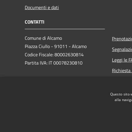
Documenti e dati
CONTATTI
Comune di Alcamo
Prenotaz
Piazza Ciullo - 91011 - Alcamo
Segnalazi
Codice Fiscale: 80002630814
Leggi le 
Partita IVA: IT 00078230810
Richiesta
PEC:
comunedialcamo.protocollo@pec.it
Questo sito 
Centralino Unico: +39 0924 590111
alla navig