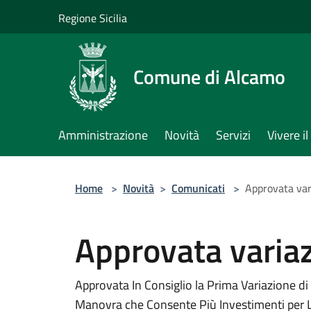
Salta al contenuto principale
Regione Sicilia
Comune di Alcamo
Amministrazione
Novità
Servizi
Vivere 
Home
>
Novità
>
Comunicati
>
Approvata vari
Approvata variaz
Approvata In Consiglio la Prima Variazione d
Manovra che Consente Più Investimenti per L