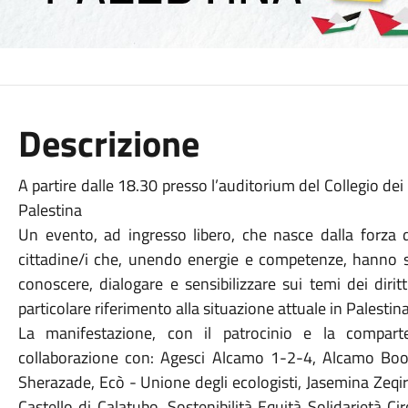
Descrizione
A partire dalle 18.30 presso l’auditorium del Collegio de
Palestina
Un evento, ad ingresso libero, che nasce dalla forza d
cittadine/i che, unendo energie e competenze, hanno
conoscere, dialogare e sensibilizzare sui temi dei diri
particolare riferimento alla situazione attuale in Palestin
La manifestazione, con il patrocinio e la compart
collaborazione con: Agesci Alcamo 1-2-4, Alcamo Bo
Sherazade, Ecò - Unione degli ecologisti, Jasemina Zeqi
Castello di Calatubo, Sostenibilità Equità Solidarietà Circ