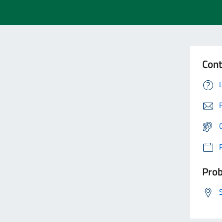
Cont
Prob