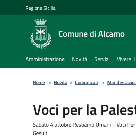
Salta al contenuto principale
Regione Sicilia
Comune di Alcamo
Amministrazione
Novità
Servizi
Vivere 
Home
>
Novità
>
Comunicati
>
Manifestazio
Voci per la Pales
Sabato 4 ottobre Restiamo Umani – Voci Per la 
Gesuiti