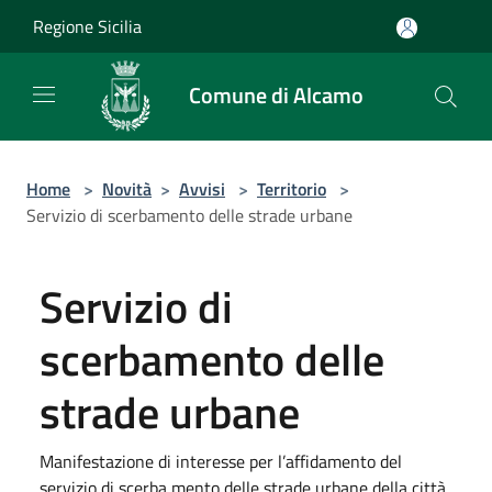
Salta al contenuto principale
Regione Sicilia
Comune di Alcamo
Home
>
Novità
>
Avvisi
>
Territorio
>
Servizio di scerbamento delle strade urbane
Servizio di
scerbamento delle
strade urbane
Manifestazione di interesse per l’affidamento del
servizio di scerba mento delle strade urbane della città