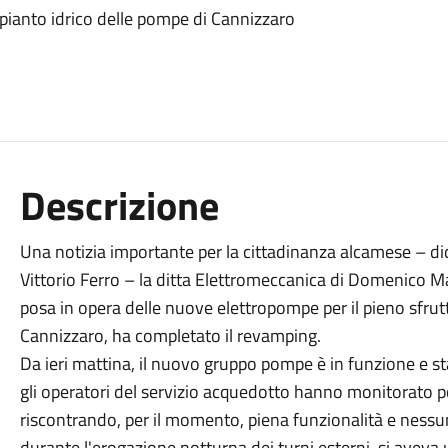
impianto idrico delle pompe di Cannizzaro
Descrizione
Una notizia importante per la cittadinanza alcamese – dich
Vittorio Ferro – la ditta Elettromeccanica di Domenico Man
posa in opera delle nuove elettropompe per il pieno sfrut
Cannizzaro, ha completato il revamping.
Da ieri mattina, il nuovo gruppo pompe è in funzione e sta
gli operatori del servizio acquedotto hanno monitorato p
riscontrando, per il momento, piena funzionalità e nessun
durante l'erogazione notturna dei turni esterni, si aveva 