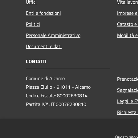
Uffici
Vita lavor
Enti e fondazioni
Imprese 
Politici
Catasto e
Personale Amministrativo
Mobilità e
Documenti e dati
CONTATTI
Comune di Alcamo
Prenotaz
Piazza Ciullo - 91011 - Alcamo
Segnalazi
Codice Fiscale: 80002630814
Leggi le 
Partita IVA: IT 00078230810
Richiesta
PEC:
comunedialcamo.protocollo@pec.it
Questo sito 