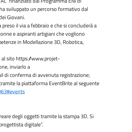
” finanziato dal Programma ENI di
 ha sviluppato un percorso formativo dal
dei Giovani.
reso il via a febbraio e che si concluderà a
donne e aspiranti artigiani che vogliono
mpetenze in Modellazione 3D, Robotica,
 al sito https://www.projet-
one, inviarlo a
l di conferma di avvenuta registrazione;
tramite la piattaforma EventBrite al seguente
4063#events
creare degli oggetti tramite la stampa 3D. Si
ogettista digitale”.