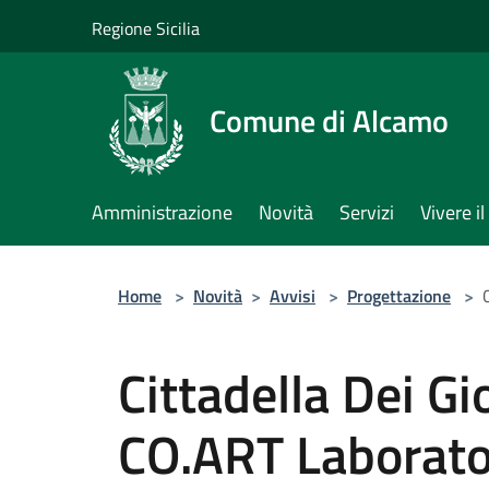
Salta al contenuto principale
Regione Sicilia
Comune di Alcamo
Amministrazione
Novità
Servizi
Vivere 
Home
>
Novità
>
Avvisi
>
Progettazione
>
Cittadella Dei G
CO.ART Laborator