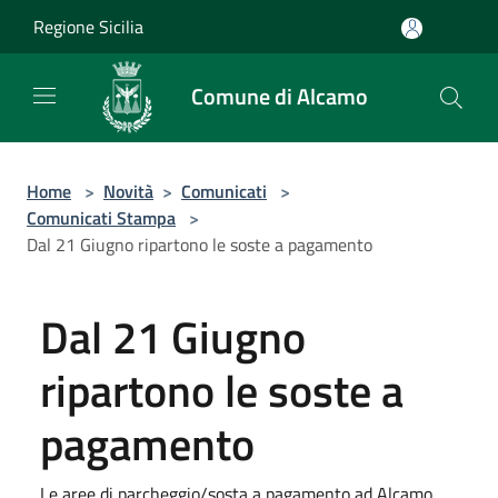
Salta al contenuto principale
Regione Sicilia
Comune di Alcamo
Home
>
Novità
>
Comunicati
>
Comunicati Stampa
>
Dal 21 Giugno ripartono le soste a pagamento
Dal 21 Giugno
ripartono le soste a
pagamento
Le aree di parcheggio/sosta a pagamento ad Alcamo