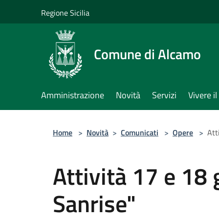
Salta al contenuto principale
Regione Sicilia
Comune di Alcamo
Amministrazione
Novità
Servizi
Vivere 
Home
>
Novità
>
Comunicati
>
Opere
>
Att
Attività 17 e 18
Sanrise"