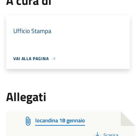
A cura di
Ufficio Stampa
VAI ALLA PAGINA
Allegati
locandina 18 gennaio
PDF
Scarica