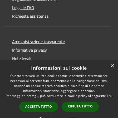
Leggi le FAQ
Richiesta assistenza
Amministrazione trasparente
Informativa privacy
Note legali
×
Dichiarazione di accessibilità
Informazioni sui cookie
Questo sito web utilizza cookie tecnici e assimilati strettamente
necessari al corretto funzionamento e alla navigazione del sito,
nonché un cookie tecnico analitico al solo fine di elaborare
informazioni statistiche, aggregate e anonime.
RSS
Copyright © 2026 • Comune di
Per maggiori dettagli, può consultare la cookie policy al seguente
link
Accessibilità
Alcamo • Powered by
Privacy
Municipium
Accesso
•
RIFIUTA TUTTO
ACCETTA TUTTO
Cookie
redazione