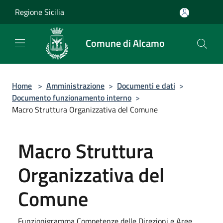
Salta al contenuto principale
Regione Sicilia
Comune di Alcamo
Home
>
Amministrazione
>
Documenti e dati
>
Documento funzionamento interno
>
Macro Struttura Organizzativa del Comune
Macro Struttura
Organizzativa del
Comune
Funzionigramma Competenze delle Direzioni e Aree