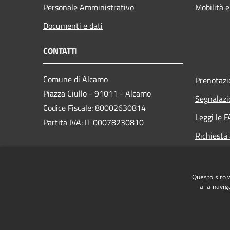
Personale Amministrativo
Mobilità e
Documenti e dati
CONTATTI
Comune di Alcamo
Prenotaz
Piazza Ciullo - 91011 - Alcamo
Segnalazi
Codice Fiscale: 80002630814
Leggi le 
Partita IVA: IT 00078230810
Richiesta
PEC:
comunedialcamo.protocollo@pec.it
Questo sito 
Centralino Unico: +39 0924 590111
alla navig