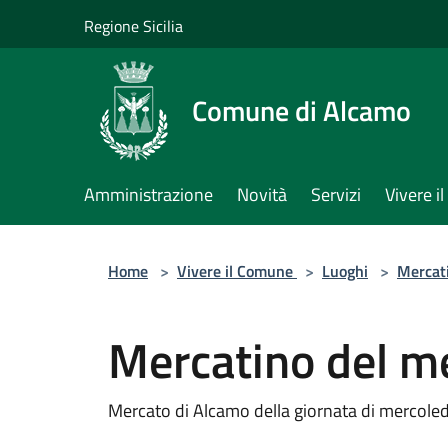
Salta al contenuto principale
Regione Sicilia
Comune di Alcamo
Amministrazione
Novità
Servizi
Vivere 
Home
>
Vivere il Comune
>
Luoghi
>
Mercat
Mercatino del m
Mercato di Alcamo della giornata di mercoled