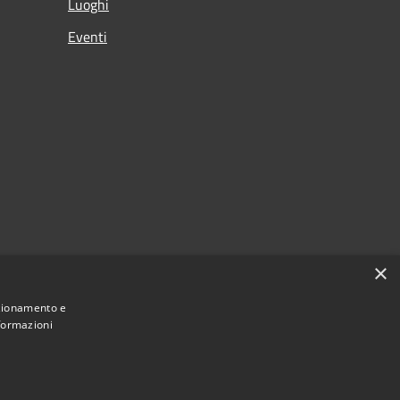
Luoghi
Eventi
×
nzionamento e
nformazioni