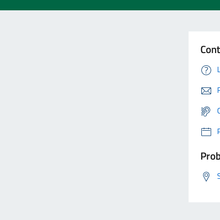
Cont
Prob