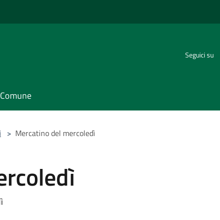
Seguici su
il Comune
i
>
Mercatino del mercoledì
ercoledì
ì