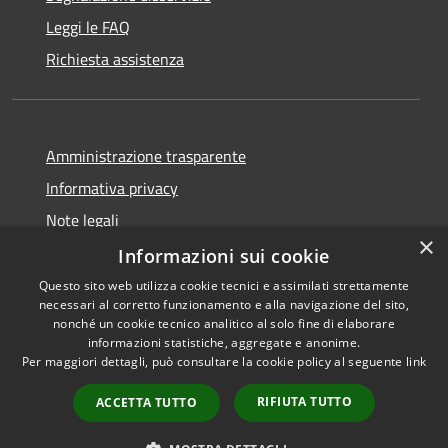
Leggi le FAQ
Richiesta assistenza
Amministrazione trasparente
Informativa privacy
Note legali
×
Dichiarazione di accessibilità
Informazioni sui cookie
Questo sito web utilizza cookie tecnici e assimilati strettamente
necessari al corretto funzionamento e alla navigazione del sito,
nonché un cookie tecnico analitico al solo fine di elaborare
informazioni statistiche, aggregate e anonime.
RSS
Copyright © 2026 • Comune di
Per maggiori dettagli, può consultare la cookie policy al seguente
link
Accessibilità
Alcamo • Powered by
Privacy
Municipium
Accesso
•
RIFIUTA TUTTO
ACCETTA TUTTO
Cookie
redazione