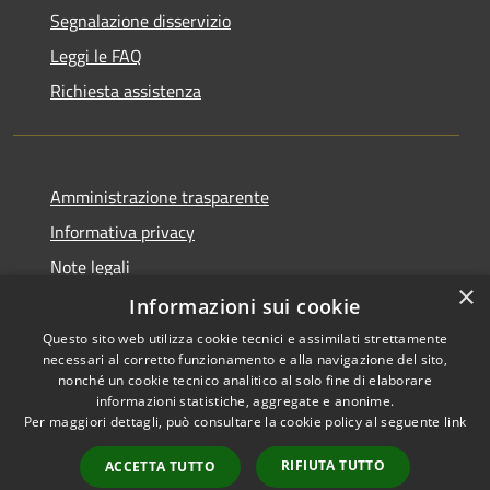
Segnalazione disservizio
Leggi le FAQ
Richiesta assistenza
Amministrazione trasparente
Informativa privacy
Note legali
×
Dichiarazione di accessibilità
Informazioni sui cookie
Questo sito web utilizza cookie tecnici e assimilati strettamente
necessari al corretto funzionamento e alla navigazione del sito,
nonché un cookie tecnico analitico al solo fine di elaborare
informazioni statistiche, aggregate e anonime.
RSS
Copyright © 2026 • Comune di
Per maggiori dettagli, può consultare la cookie policy al seguente
link
Accessibilità
Alcamo • Powered by
Privacy
Municipium
Accesso
•
RIFIUTA TUTTO
ACCETTA TUTTO