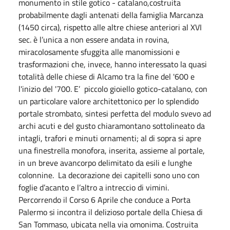
monumento in stile gotico - catalano,costruita
probabilmente dagli antenati della famiglia Marcanza
(1450 circa), rispetto alle altre chiese anteriori al XVI
sec. è l’unica a non essere andata in rovina,
miracolosamente sfuggita alle manomissioni e
trasformazioni che, invece, hanno interessato la quasi
totalità delle chiese di Alcamo tra la fine del '600 e
l'inizio del '700. E’ piccolo gioiello gotico-catalano, con
un particolare valore architettonico per lo splendido
portale strombato, sintesi perfetta del modulo svevo ad
archi acuti e del gusto chiaramontano sottolineato da
intagli, trafori e minuti ornamenti; al di sopra si apre
una finestrella monofora, inserita, assieme al portale,
in un breve avancorpo delimitato da esili e lunghe
colonnine. La decorazione dei capitelli sono uno con
foglie d’acanto e l’altro a intreccio di vimini.
Percorrendo il Corso 6 Aprile che conduce a Porta
Palermo si incontra il delizioso portale della Chiesa di
San Tommaso, ubicata nella via omonima. Costruita