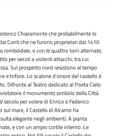
 Federico Chiaramonte che probabilmente lo
 dai Conti che ne furono proprietari dal 1410
 romboidale, e con le quattro torri alternate,
ito per secoli a violenti attacchi, tra cui
rossa. Sul prospetto nord resistono al tempo
re e trifore. Lo scalone d'onore del castello è
. Difronte al Teatro dedicato al Poeta Cielo
 visitatore il monumento simbolo della Città
IV secolo per volere di Enrico e Federico
o sul mare, il Castello di Alcamo ha
isulta elegante negli ambienti. A pianta
ate, e con un ampio cortile interno. Le
stile gotico. Nel XIX secolo il Castello dei