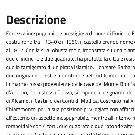
Descrizione
Fortezza inespugnabile e prestigiosa dimora di Enrico e
costruirono tra il 1340 e il 1350, il castello prende nome
al 1812. Con la sua robusta mole, impostata su una pianta
due cilindriche e due quadrate, ha protetto la città e resist
quello famigerato di un pirata islamico, il corsaro Barba
due originarie finestre monofore e nel cortile interno bifo
in marmo rosso proveniente dalle cave del Monte Bonifato
d'Alcamo, nella stessa Piazza, si impone allo sguardo del
di Alcamo, il Castello dei Conti di Modica. Costruito nel X
Chiaramonte, per la sua posizione privilegiata con affacci
all'esterno un aspetto inespugnabile, mentre all'interno r
romboidale con 4 torri, due quadrate e due rotonde altern
aperture del Castello sono costituite da bifore e trifore in 