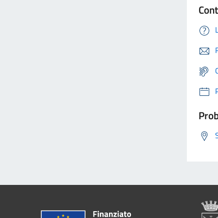
Cont
Prob