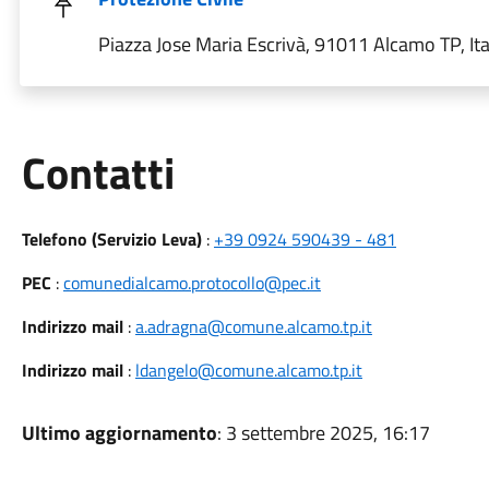
Piazza Jose Maria Escrivà, 91011 Alcamo TP, Ita
Utili
Contatti
Telefono (Servizio Leva)
:
+39 0924 590439 - 481
PEC
:
comunedialcamo.protocollo@pec.it
Indirizzo mail
:
a.adragna@comune.alcamo.tp.it
Indirizzo mail
:
ldangelo@comune.alcamo.tp.it
Ultimo aggiornamento
: 3 settembre 2025, 16:17