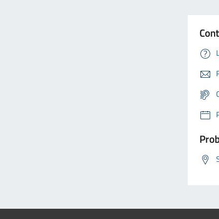
Cont
Prob