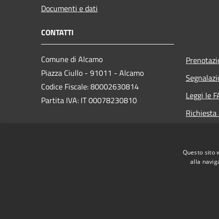
Documenti e dati
CONTATTI
Comune di Alcamo
Prenotaz
Piazza Ciullo - 91011 - Alcamo
Segnalazi
Codice Fiscale: 80002630814
Leggi le 
Partita IVA: IT 00078230810
Richiesta
PEC:
comunedialcamo.protocollo@pec.it
Questo sito 
Centralino Unico: +39 0924 590111
alla navig