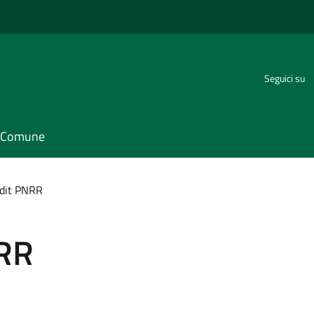
Seguici su
il Comune
udit PNRR
NRR