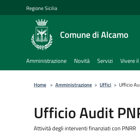
Salta al contenuto principale
Regione Sicilia
Comune di Alcamo
Amministrazione
Novità
Servizi
Vivere 
Home
>
Amministrazione
>
Uffici
>
Ufficio A
Ufficio Audit P
Attività degli interventi finanziati con PNRR