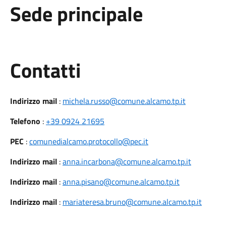
Sede principale
Utili
Contatti
Indirizzo mail
:
michela.russo@comune.alcamo.tp.it
Telefono
:
+39 0924 21695
PEC
:
comunedialcamo.protocollo@pec.it
Indirizzo mail
:
anna.incarbona@comune.alcamo.tp.it
Indirizzo mail
:
anna.pisano@comune.alcamo.tp.it
Indirizzo mail
:
mariateresa.bruno@comune.alcamo.tp.it