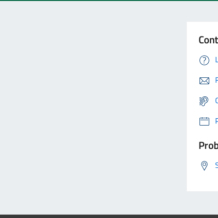
Cont
Prob