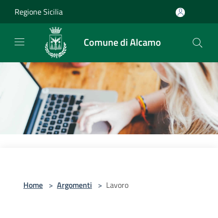
Salta al contenuto principale
Regione Sicilia
Comune di Alcamo
Home
>
Argomenti
>
Lavoro