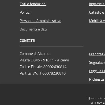
Enti e fondazioni
Imprese 
Politici
Catasto e
Personale Amministrativo
Mobilità e
Documenti e dati
CONTATTI
Comune di Alcamo
Prenotaz
Piazza Ciullo - 91011 - Alcamo
Segnalazi
Codice Fiscale: 80002630814
Leggi le 
Partita IVA: IT 00078230810
Richiesta
PEC:
comunedialcamo.protocollo@pec.it
Questo sito 
Centralino Unico: +39 0924 590111
alla navig