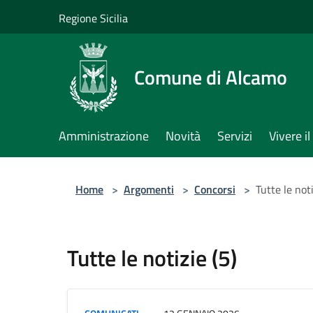
Salta al contenuto principale
Regione Sicilia
Comune di Alcamo
Amministrazione
Novità
Servizi
Vivere 
Home
>
Argomenti
>
Concorsi
>
Tutte le noti
Tutte le notizie (5)