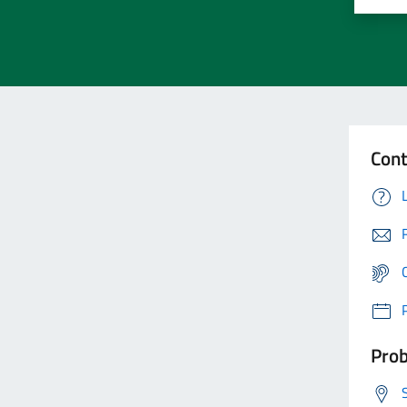
Cont
Prob