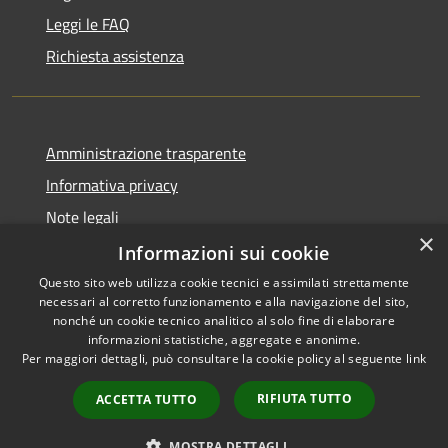
Leggi le FAQ
Richiesta assistenza
Amministrazione trasparente
Informativa privacy
Note legali
×
Dichiarazione di accessibilità
Informazioni sui cookie
Questo sito web utilizza cookie tecnici e assimilati strettamente
necessari al corretto funzionamento e alla navigazione del sito,
nonché un cookie tecnico analitico al solo fine di elaborare
informazioni statistiche, aggregate e anonime.
RSS
Copyright © 2026 • Comune di
Per maggiori dettagli, può consultare la cookie policy al seguente
link
Accessibilità
Alcamo • Powered by
Privacy
Municipium
Accesso
•
RIFIUTA TUTTO
ACCETTA TUTTO
Cookie
redazione
Mappa del sito
MOSTRA DETTAGLI