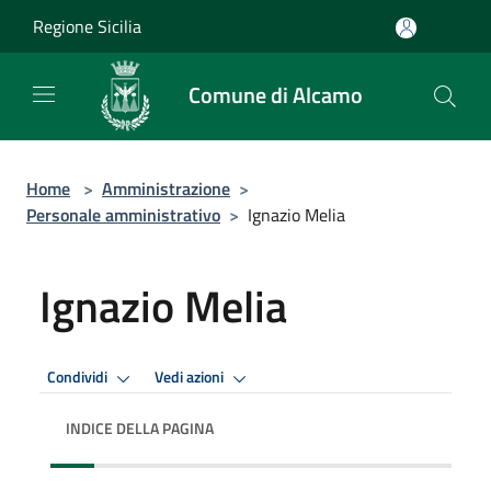
Salta al contenuto principale
Regione Sicilia
Comune di Alcamo
Home
>
Amministrazione
>
Personale amministrativo
>
Ignazio Melia
Ignazio Melia
Condividi
Vedi azioni
INDICE DELLA PAGINA